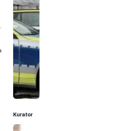
w
a
Kurator