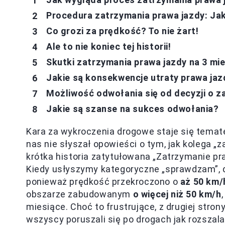
Procedura zatrzymania prawa jazdy: Jaki
Co grozi za prędkość? To nie żart!
Ale to nie koniec tej historii!
Skutki zatrzymania prawa jazdy na 3 mi
Jakie są konsekwencje utraty prawa jaz
Możliwość odwołania się od decyzji o z
Jakie są szanse na sukces odwołania?
Kara za wykroczenia drogowe staje się temat
nas nie słyszał opowieści o tym, jak kolega „
krótka historia zatytułowana „Zatrzymanie pr
Kiedy usłyszymy kategoryczne „sprawdzam”, d
ponieważ prędkość przekroczono o
aż 50 km/
obszarze zabudowanym
o więcej niż 50 km/h
miesiące. Choć to frustrujące, z drugiej stro
wszyscy poruszali się po drogach jak rozszala