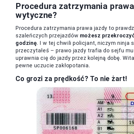
Procedura zatrzymania prawa j
wytyczne?
Procedura zatrzymania prawa jazdy to prawdzi
szaleńczych przejazdów
możesz przekroczyć
godzinę
. I w tej chwili policjant, niczym ninj
przeczytałeś – prawo jazdy trafia do sejfu m
uprawnia cię do jazdy przez kolejną dobę. Wit
pewne uczucie zakłopotania.
Co grozi za prędkość? To nie żart!