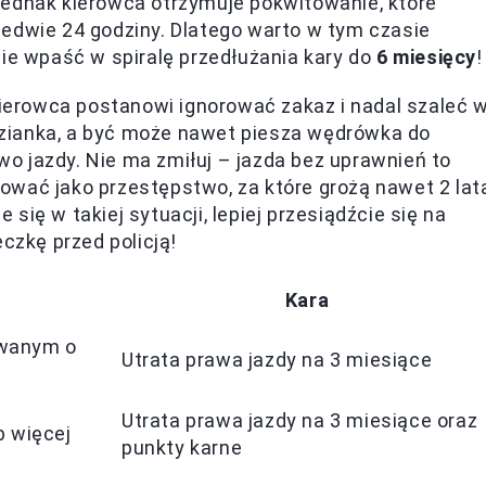
jednak kierowca otrzymuje pokwitowanie, które
ledwie 24 godziny. Dlatego warto w tym czasie
ie wpaść w spiralę przedłużania kary do
6 miesięcy
!
 kierowca postanowi ignorować zakaz i nadal szaleć 
zianka, a być może nawet piesza wędrówka do
o jazdy. Nie ma zmiłuj – jazda bez uprawnień to
ować jako przestępstwo, za które grożą nawet 2 lat
e się w takiej sytuacji, lepiej przesiądźcie się na
czkę przed policją!
Kara
owanym o
Utrata prawa jazdy na 3 miesiące
Utrata prawa jazdy na 3 miesiące oraz
b więcej
punkty karne