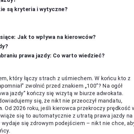
e są kryteria i wytyczne?
esiące: Jak to wpływa na kierowców?
dy?
abraniu prawa jazdy: Co warto wiedzieć?
em, który łączy strach z uśmiechem. W końcu kto z
zapomniał” zwolnić przed znakiem „100”? Na ogół
awa jazdy” kończy się wizytą w biurze adwokata.
owiadujemy się, że nikt nie przeoczył mandatu,
h
. Od 2026 roku, jeśli kierowca przekroczy prędkość 
, wiąże się to automatycznie z utratą prawa jazdy na
ny wydaje się zdrowym podejściem – nikt nie chce, ab
ńcy.