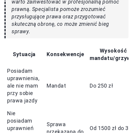
warto zainwestować w profesjonalną pomoc
prawną. Specjalista pomoże zrozumieć
przysługujące prawa oraz przygotować
skuteczną obronę, co może zmienić bieg
sprawy.
Wysokość
Sytuacja
Konsekwencje
mandatu/grzyw
Posiadam
uprawnienia,
ale nie mam
Mandat
Do 250 zł
przy sobie
prawa jazdy
Nie
posiadam
Sprawa
uprawnień
Od 1500 zł do 30
przekazana do