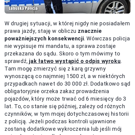
W drugiej sytuacji, w której nigdy nie posiadałem
prawa jazdy, staję w obliczu
znacznie
poważniejszych konsekwencji
. Wówczas policja
nie wypisuje mi mandatu, a sprawa zostaje
przekazana do sądu. Skoro o tym mówimy to
sprawdź,
jak łatwo wystąpić o odpis wyroku
.
Tam mogę zmierzyć się z karą grzywny
wynoszącą co najmniej 1500 zł, a w niektórych
przypadkach nawet do 30 000 zł. Dodatkowo sąd
obligatoryjnie orzeka zakaz prowadzenia
pojazdów, który może trwać od 6 miesięcy do 3
lat. To, co stanie się później, zależy od różnych
czynników, w tym mojej dotychczasowej historii
z policją. Jeżeli podczas kontroli ujawnione
zostaną dodatkowe wykroczenia lub jeśli mój