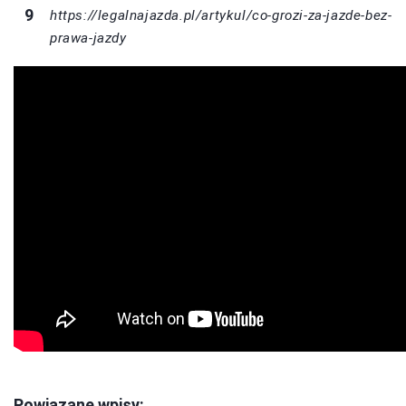
https://legalnajazda.pl/artykul/co-grozi-za-jazde-bez-
prawa-jazdy
Powiązane wpisy: