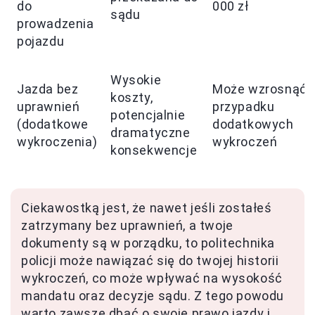
do
000 zł
sądu
prowadzenia
pojazdu
Wysokie
Jazda bez
Może wzrosnąć 
koszty,
uprawnień
przypadku
potencjalnie
(dodatkowe
dodatkowych
dramatyczne
wykroczenia)
wykroczeń
konsekwencje
Ciekawostką jest, że nawet jeśli zostałeś
zatrzymany bez uprawnień, a twoje
dokumenty są w porządku, to politechnika
policji może nawiązać się do twojej historii
wykroczeń, co może wpływać na wysokość
mandatu oraz decyzje sądu. Z tego powodu
warto zawsze dbać o swoje prawo jazdy i