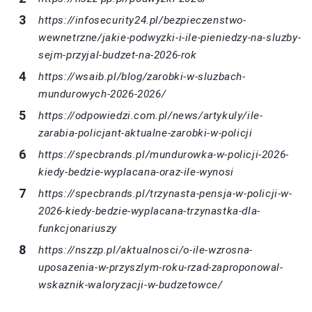
https://infosecurity24.pl/bezpieczenstwo-
wewnetrzne/jakie-podwyzki-i-ile-pieniedzy-na-sluzby-
sejm-przyjal-budzet-na-2026-rok
https://wsaib.pl/blog/zarobki-w-sluzbach-
mundurowych-2026-2026/
https://odpowiedzi.com.pl/news/artykuly/ile-
zarabia-policjant-aktualne-zarobki-w-policji
https://specbrands.pl/mundurowka-w-policji-2026-
kiedy-bedzie-wyplacana-oraz-ile-wynosi
https://specbrands.pl/trzynasta-pensja-w-policji-w-
2026-kiedy-bedzie-wyplacana-trzynastka-dla-
funkcjonariuszy
https://nszzp.pl/aktualnosci/o-ile-wzrosna-
uposazenia-w-przyszlym-roku-rzad-zaproponowal-
wskaznik-waloryzacji-w-budzetowce/