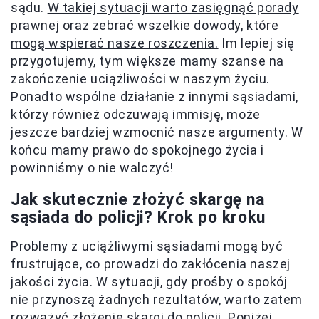
sądu.
W takiej sytuacji warto zasięgnąć porady
prawnej oraz zebrać wszelkie dowody, które
mogą wspierać nasze roszczenia.
Im lepiej się
przygotujemy, tym większe mamy szanse na
zakończenie uciążliwości w naszym życiu.
Ponadto wspólne działanie z innymi sąsiadami,
którzy również odczuwają immisję, może
jeszcze bardziej wzmocnić nasze argumenty. W
końcu mamy prawo do spokojnego życia i
powinniśmy o nie walczyć!
Jak skutecznie złożyć skargę na
sąsiada do policji? Krok po kroku
Problemy z uciążliwymi sąsiadami mogą być
frustrujące, co prowadzi do zakłócenia naszej
jakości życia. W sytuacji, gdy prośby o spokój
nie przynoszą żadnych rezultatów, warto zatem
rozważyć złożenie skargi do policji. Poniżej