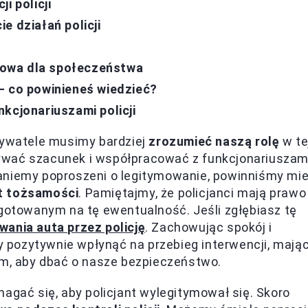
i policji
e działań policji
czowa dla społeczeństwa
– co powinieneś wiedzieć?
kcjonariuszami policji
obywatele musimy bardziej
zrozumieć naszą rolę
w te
ywać szacunek i współpracować z funkcjonariuszami
aniemy poproszeni o legitymowanie, powinniśmy mi
t tożsamości
. Pamiętajmy, że policjanci mają prawo
ygotowanym na tę ewentualność. Jeśli zgłębiasz tę
wania auta przez policję
. Zachowując spokój i
pozytywnie wpłynąć na przebieg interwencji, mają
am, aby dbać o nasze bezpieczeństwo.
ać się, aby policjant wylegitymował się. Skoro