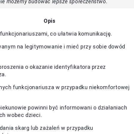
enie możemy budować lepsze społeczeństwo.
Opis
funkcjonariuszami, co ułatwia komunikację.
anym na legitymowanie i mieć przy sobie dowód
roszenia o okazanie identyfikatora przez
za.
nych funkcjonariusza w przypadku niekomfortowej
piekunowie powinni być informowani o działaniach
h wobec dzieci.
dania skarg lub zażaleń w przypadku