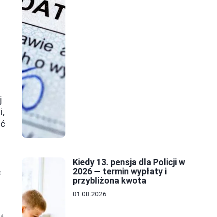
j
,
eć
Kiedy 13. pensja dla Policji w
2026 — termin wypłaty i
c
przybliżona kwota
01.08.2026