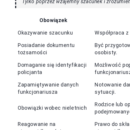
Tylko poprzez wzajemny szacunek i zrozumi
Obowiązek
Okazywanie szacunku
Współpraca z 
Posiadanie dokumentu
Być przygotow
tożsamości
osobisty.
Domaganie się identyfikacji
Możliwość pop
policjanta
funkcjonarius
Zapamiętywanie danych
Notowanie da
funkcjonariusza
sytuacji.
Rodzice lub o
Obowiązki wobec nieletnich
podejmowanyc
Reagowanie na
Prawo do skła