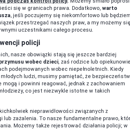
wa podczas kontroli policji
. Możemy śmiało popros
 mieści się w granicach prawa. Dodatkowo,
warto
usza
, jeśli poczujemy się niekomfortowo lub będzie
wiązek przestrzegać naszych praw, a my możemy si
tywnymi uczestnikami całego procesu.
encji policji
ich, nasze obowiązki stają się jeszcze bardziej
przymusu wobec dzieci
, zaś rodzice lub opiekunowi
iach podejmowanych wobec niepełnoletnich. Kiedy
c młodych ludzi, musimy pamiętać, że bezpieczeńst
le mogą i powinni reagować, jednak z zachowaniem
łodzieży, co jest niezwykle istotne w takich
akichkolwiek nieprawidłowości związanych z
gi lub zażalenia. To nasze fundamentalne prawo, któ
ia. Możemy także rejestrować działania policji; w