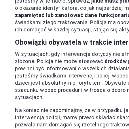
jesteśmy w temacie, sprawdź,
jakie masz pra
o okazanie identyfikatora, co jak najbardziej
zapamiętać lub zanotować dane funkcjonari
świadkami złego traktowania. Policja ma obo
ich domagać w każdej sytuacji, stając się ak
Obowiązki obywatela w trakcie interw
W sytuacjach, gdy interwencja dotyczy nieletn
złożone. Policja nie może stosować
środków 
powinni być informowani o wszelkich działan
jesteśmy świadkami interwencji policji wobe
dzieci jest absolutnym priorytetem. Obywate
szacunku wobec procedur i w trosce o dobro m
sytuacjach.
Na koniec nie zapominajmy, że w przypadku j
interwencją policji, mamy prawo składać skar
pozwala nam domagać się rzetelnego traktowan