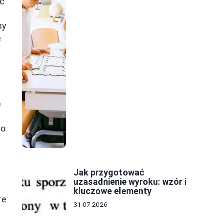
ić
my
ę
e
wo
Jak przygotować
uzasadnienie wyroku: wzór i
kluczowe elementy
re
31.07.2026