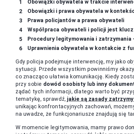
Obowiązki obywatela w trakcie interwencj
Obowiązki i prawa obywatela w kontekści
Prawa policjantów a prawa obywateli
Współpraca obywateli i policji jest klu
Procedury legitymowania i zatrzymania 
Uprawnienia obywatela w kontakcie z fun
Gdy policja podejmuje interwencję, my jako 
sytuacji. Przede wszystkim powinniśmy okaz
co znacząco ułatwia komunikację. Kiedy zost
przy sobie
dowód osobisty lub inny dokumen
żądać tych informacji, dlatego warto być prz
tematykę, sprawdź,
jakie są zasady zatrzymy
unikając konfrontacyjnych zachowań, możemy 
na uwadze, że funkcjonariusze znajdują się t
W momencie legitymowania, mamy prawo domag