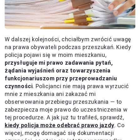
W dalszej kolejności, chciałbym zwrócić uwagę
na prawa obywateli podczas przeszukań. Kiedy
policja pojawi się w moim mieszkaniu,
przysługuje mi prawo zadawania pytań,
żądania wyjaśnień oraz towarzyszenia
funkcjonariuszom przy przeprowadzaniu
czynności
. Policjanci nie mają prawa wyrzucić
mnie z mieszkania ani zakazać mi
obserwowania przebiegu przeszukania — to
zabezpiecza moje prawo do uczestniczenia w
tej procedurze. A jak już tu trafiłeś, sprawdź,
kiedy policja może odebrać prawo jazdy
. Co
więcej, mogę domagać się dokumentacji