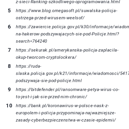
z-sieci-Ranking-szkodliwego-oprogramowania.html
https://www.blog.omegasoft.pl/suwalska-policja-
ostrzega-przed-wirusem-weelsof/
https://zawiercie.policja.gov.pl/k30/informacje/wiad
na-hakerow-podszywajacych-sie-pod-Policje.html?
search=764240
https://sekurak.pl/amerykanska-policja-zaplacila-
okup-tworcom-cryptolockera/
https://ruda-
slaska.policja.gov.pl/k21/informacje/wiadomosci/541
podszywaja-sie-pod-policje.html
https://bitdefender.pl/ransomware-petya-wirus-co-
to-jest-i-jak-sie-przed-nim-chronic/
https://bank.pl/koronawirus-w-polsce-nask-z-
europolem-i-policja-przypominaja-najwazniejsze-
zasady-cyberbezpieczenstwa-w-czasie-epidemii/