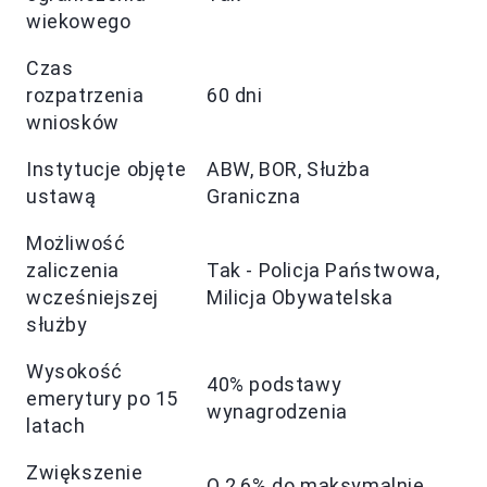
wiekowego
Czas
rozpatrzenia
60 dni
wniosków
Instytucje objęte
ABW, BOR, Służba
ustawą
Graniczna
Możliwość
zaliczenia
Tak - Policja Państwowa,
wcześniejszej
Milicja Obywatelska
służby
Wysokość
40% podstawy
emerytury po 15
wynagrodzenia
latach
Zwiększenie
O 2,6% do maksymalnie