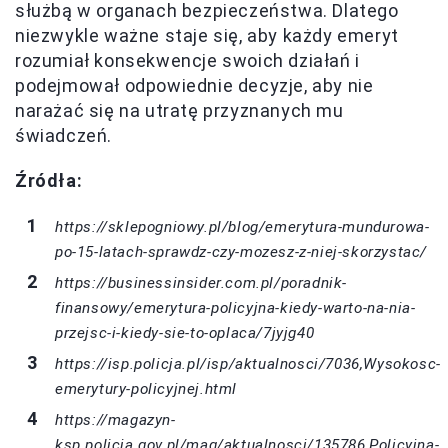
służbą w organach bezpieczeństwa. Dlatego
niezwykle ważne staje się, aby każdy emeryt
rozumiał konsekwencje swoich działań i
podejmował odpowiednie decyzje, aby nie
narażać się na utratę przyznanych mu
świadczeń.
Źródła:
https://sklepogniowy.pl/blog/emerytura-mundurowa-
po-15-latach-sprawdz-czy-mozesz-z-niej-skorzystac/
https://businessinsider.com.pl/poradnik-
finansowy/emerytura-policyjna-kiedy-warto-na-nia-
przejsc-i-kiedy-sie-to-oplaca/7jyjg40
https://isp.policja.pl/isp/aktualnosci/7036,Wysokosc-
emerytury-policyjnej.html
https://magazyn-
ksp.policja.gov.pl/mag/aktualnosci/135786,Policyjna-