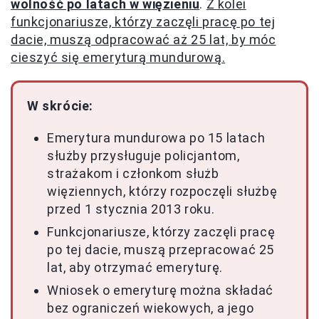
wolność po latach w więzieniu
.
Z kolei
funkcjonariusze, którzy zaczęli pracę po tej
dacie, muszą odpracować aż 25 lat, by móc
cieszyć się emeryturą mundurową.
W skrócie:
Emerytura mundurowa po 15 latach
służby przysługuje policjantom,
strażakom i członkom służb
więziennych, którzy rozpoczęli służbę
przed 1 stycznia 2013 roku.
Funkcjonariusze, którzy zaczęli pracę
po tej dacie, muszą przepracować 25
lat, aby otrzymać emeryturę.
Wniosek o emeryturę można składać
bez ograniczeń wiekowych, a jego