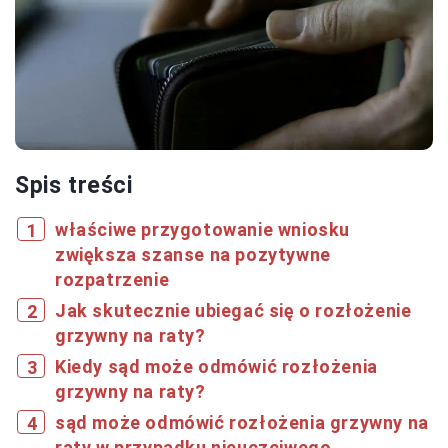
Spis treści
właściwe przygotowanie wniosku
zwiększa szanse na pozytywne
rozpatrzenie
Jak skutecznie ubiegać się o rozłożenie
grzywny na raty?
Kiedy sąd może odmówić rozłożenia
grzywny na raty?
sąd może odmówić rozłożenia grzywny na
raty w przypadku nieuczciwego