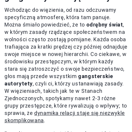
Wchodząc do więzienia, od razu odczuwamy
specyficzną atmosferę, która tam panuje.
Można śmiało powiedzieć, że to
odrębny świat
,
w którym zasady rządzące społeczeństwem na
wolności często zostają pomijane. Każda osoba
trafiająca za kratki prędzej czy później odnajduje
swoje miejsce w nowej hierarchii. Co ciekawe, w
środowisku przestępczym, w którym każdy
stara się zatroszczyć o swoje bezpieczeństwo,
głos mają przede wszystkim
gangsterskie
autorytety
, czyli ci, którzy ustanawiają zasady.
W więzieniach, takich jak te w Stanach
Zjednoczonych, spotykamy nawet 2-3 różne
grupy przestępcze, które rywalizują o wpływy; to
sprawia, że
dynamika relacji staje się niezwykle
skomplikowana
.