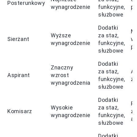
Posterunkowy
wynagrodzenie
funkcyjne,
po
służbowe
Dodatki
Mo
Wyższe
za staż,
Sierżant
wi
wynagrodzenie
funkcyjne,
p
służbowe
Dodatki
Znaczny
za staż,
Aw
Aspirant
wzrost
funkcyjne,
z
wynagrodzenia
służbowe
Dodatki
Pe
Wysokie
za staż,
Komisarz
za
wynagrodzenie
funkcyjne,
a
służbowe
Dodatki