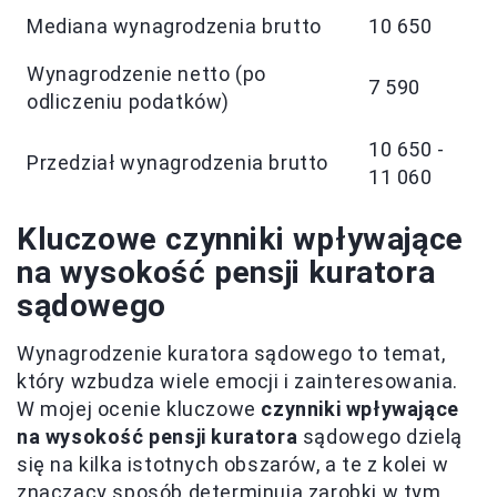
Mediana wynagrodzenia brutto
10 650
Wynagrodzenie netto (po
7 590
odliczeniu podatków)
10 650 -
Przedział wynagrodzenia brutto
11 060
Kluczowe czynniki wpływające
na wysokość pensji kuratora
sądowego
Wynagrodzenie kuratora sądowego to temat,
który wzbudza wiele emocji i zainteresowania.
W mojej ocenie kluczowe
czynniki wpływające
na wysokość pensji kuratora
sądowego dzielą
się na kilka istotnych obszarów, a te z kolei w
znaczący sposób determinują zarobki w tym